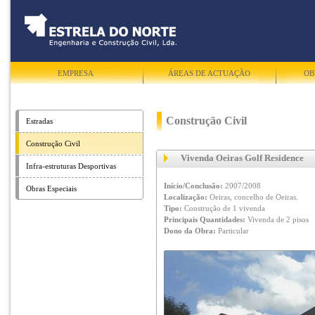
EMPRESA
ÁREAS DE ACTUAÇÃO
OB
Construção Civil
Estradas
Construção Civil
Vivenda Oeiras Golf Residence
Infra-estruturas Desportivas
Início/Conclusão:
2007/2008
Obras Especiais
Localização:
Oeiras, concelho de Oeiras.
Tipo:
Construção de 1 vivenda
Principais Quantidades:
Vivenda de 2 pisos
Dono da Obra:
Particular